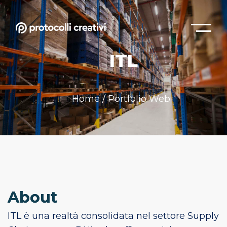
ITL
Home
/
Portfolio Web
About
ITL è una realtà consolidata nel settore Supply