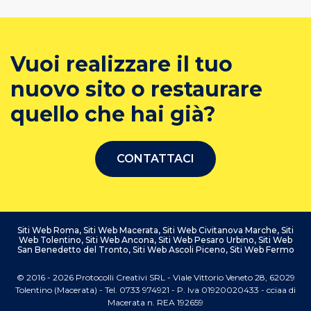
Vuoi realizzare il tuo
nuovo sito o restaurare
quello che hai già?
CONTATTACI
Siti Web Roma
,
Siti Web Macerata
,
Siti Web Civitanova Marche
,
Siti
Web Tolentino
,
Siti Web Ancona
,
Siti Web Pesaro Urbino
,
Siti Web
San Benedetto del Tronto
,
Siti Web Ascoli Piceno
,
Siti Web Fermo
© 2016 - 2026 Protocolli Creativi SRL - Viale Vittorio Veneto 28, 62029
Tolentino (Macerata) - Tel. 0733 974921 - P. Iva 01920020433 - cciaa di
Macerata n. REA 192659