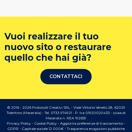
Vuoi realizzare il tuo
nuovo sito o restaurare
quello che hai già?
CONTATTACI
© 2016 - 2026 Protocolli Creativi SRL - Viale Vittorio Veneto 28, 62029
Tolentino (Macerata) - Tel. 0733 974921 - P. Iva 01920020433 - cciaa di
Macerata n. REA 192659
Privacy Policy
-
Cookie Policy
-
Aggiorna preferenze di tracciamento
-
GDPR
- Capitale sociale 12.000€ -
Trasparenza erogazioni pubbliche