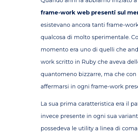
Quando anni fa abbiamo iniziato a
frame-work web presenti sul me
esistevano ancora tanti frame-wor
qualcosa di molto sperimentale. Co
momento era uno di quelli che anda
work scritto in Ruby che aveva del
quantomeno bizzarre, ma che con 
affermarsi in ogni frame-work pres
La sua prima caratteristica era il p
invece presente in ogni sua variante
possedeva le utility a linea di com