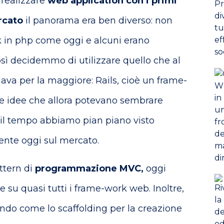
 realizzare
web application con i primi
rcato
il panorama era ben diverso: non
k in php come oggi e alcuni erano
sì decidemmo di utilizzare quello che al
va per la maggiore: Rails, cioè un frame-
le idee che allora potevano sembrare
il tempo abbiamo pian piano visto
ente oggi sul mercato.
attern di
programmazione MVC,
oggi
 su quasi tutti i frame-work web. Inoltre,
ando come lo scaffolding per la creazione