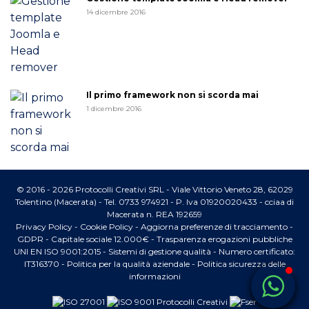
14 dicembre 2016
Il primo framework non si scorda mai
1 dicembre 2016
© 2016 - 2026 Protocolli Creativi SRL - Viale Vittorio Veneto 28, 62029
Tolentino (Macerata) - Tel. 0733 974921 - P. Iva 01920020433 - cciaa di
Macerata n. REA 192659
Privacy Policy
-
Cookie Policy
-
Aggiorna preferenze di tracciamento
-
GDPR
- Capitale sociale 12.000€ -
Trasparenza erogazioni pubbliche
UNI EN ISO 9001:2015 - Sistemi di gestione qualità - Numero certificato:
IT316370 -
Politica per la qualità aziendale
-
Politica sicurezza delle
informazioni