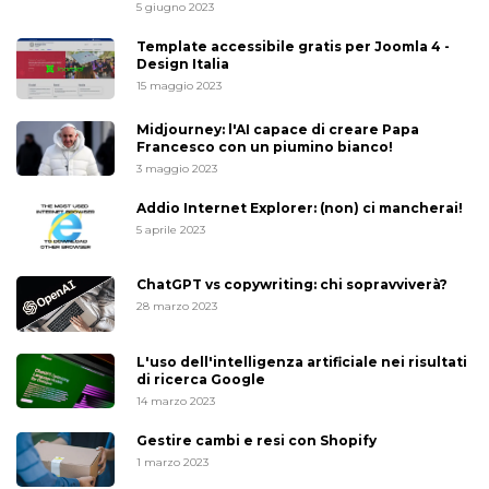
5 giugno 2023
Template accessibile gratis per Joomla 4 -
Design Italia
15 maggio 2023
Midjourney: l'AI capace di creare Papa
Francesco con un piumino bianco!
3 maggio 2023
Addio Internet Explorer: (non) ci mancherai!
5 aprile 2023
ChatGPT vs copywriting: chi sopravviverà?
28 marzo 2023
L'uso dell'intelligenza artificiale nei risultati
di ricerca Google
14 marzo 2023
Gestire cambi e resi con Shopify
1 marzo 2023